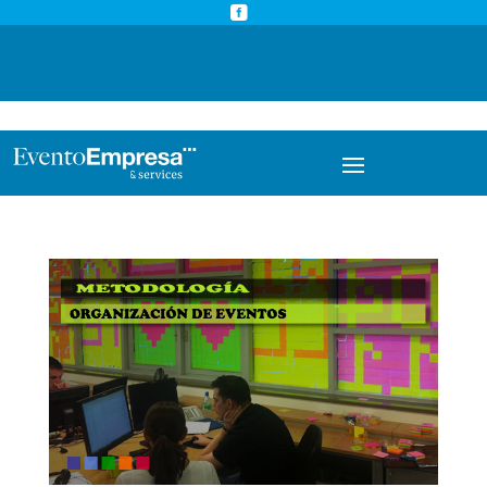



info@eventoempresa.com
+34 931933779