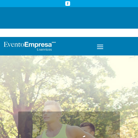



info@eventoempresa.com
+34 931933779