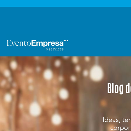

Blog d
Ideas, te
corpora