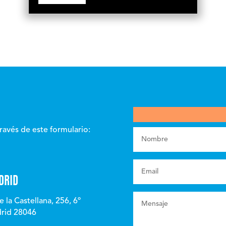
ravés de este formulario:
DRID
e la Castellana, 256, 6º
rid 28046