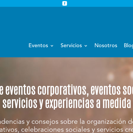


info@eventoempresa.com
+34 931933779
Eventos
Servicios
Nosotros
Blo
e eventos corporativos, eventos so
servicios y experiencias a medida
ndencias y consejos sobre la organización 
tivos, celebraciones sociales y servicios cr