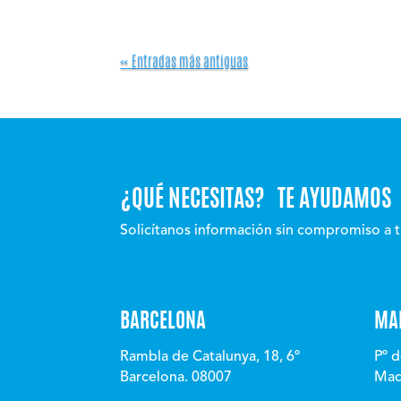
« Entradas más antiguas
¿QUÉ NECESITAS? TE AYUDAMOS
Solicítanos información sin compromiso a t
BARCELONA
MA
Rambla de Catalunya, 18, 6º
Pº d
Barcelona. 08007
Mad