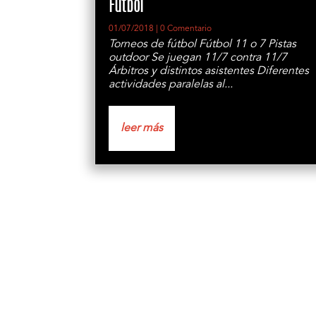
Fútbol
01/07/2018
| 0 Comentario
Torneos de fútbol Fútbol 11 o 7 Pistas
outdoor Se juegan 11/7 contra 11/7
Árbitros y distintos asistentes Diferentes
actividades paralelas al...
leer más