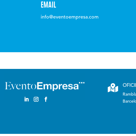
EMAIL
info@eventoempresa.com

OFIC
Rambla
Barcel