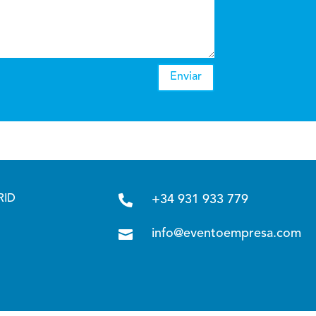
Enviar

RID
+34 931 933 779

info@eventoempresa.com