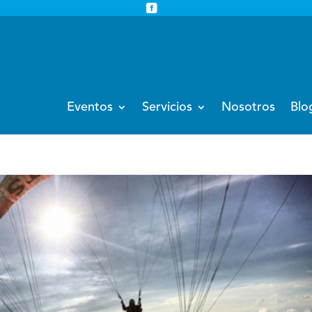


info@eventoempresa.com
+34 931933779
Eventos
Servicios
Nosotros
Blo