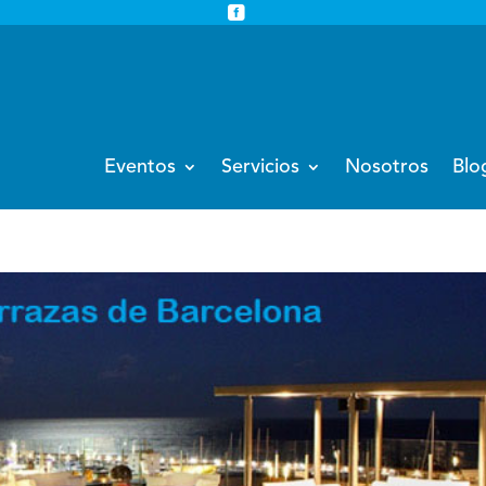


info@eventoempresa.com
+34 931933779
Eventos
Servicios
Nosotros
Blo