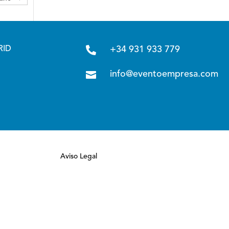

RID
+34 931 933 779

info@eventoempresa.com
Aviso Legal