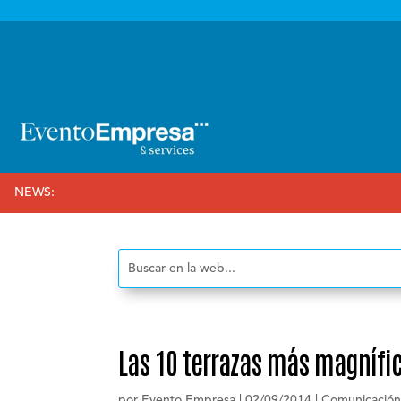

NEWS:
Las 10 terrazas más magnífi
por
Evento Empresa
|
02/09/2014
|
Comunicación