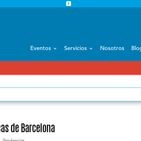


info@eventoempresa.com
+34 931933779
Eventos
Servicios
Nosotros
Blo
EVENTOS CORPO
cas de Barcelona
,
Tendencias