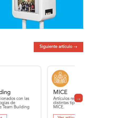
Siguiente artículo
→
ding
MICE
cionados con las
Artículos relacionados con las
logías de
distintas tipologías de eventos
e Team Building
MICE.