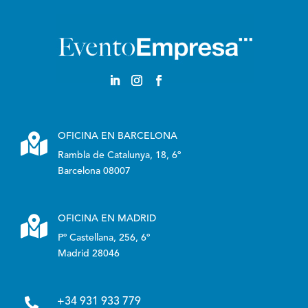

OFICINA EN BARCELONA
Rambla de Catalunya, 18, 6º
Barcelona 08007

OFICINA EN MADRID
Pº Castellana, 256, 6º
Madrid 28046

+34 931 933 779