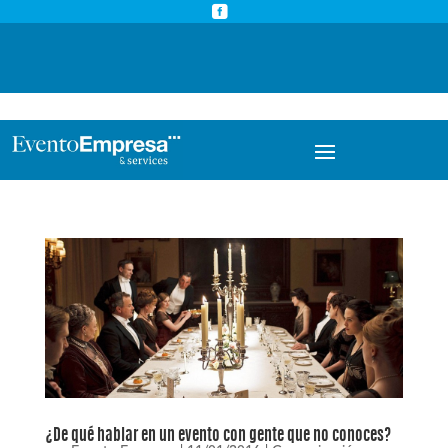



info@eventoempresa.com
+34 931933779
¿De qué hablar en un evento con gente que no conoces?