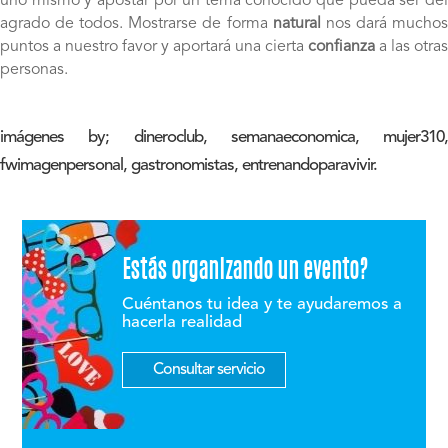
uno mismo y apostar por un tema conocido que pueda ser del
agrado de todos. Mostrarse de forma
natural
nos dará mucho
puntos a nuestro favor y aportará una cierta
confianza
a las otras
personas.
imágenes by; dineroclub, semanaeconomica, mujer310,
fwimagenpersonal, gastronomistas, entrenandoparavivir.
Estás organizando un evento?
Cuéntanos tu idea y te ayudaremos a
hacerla realidad
Consultar servicio