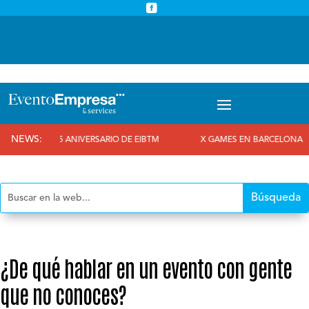



info@eventoempresa.com
+34 931933779
NEWS:
 AL 25 ANIVERSARIO DE EIBTM
X GAMES EN BARCELONA
¿De qué hablar en un evento con gente
que no conoces?