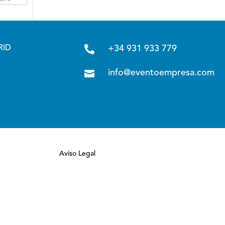

RID
+34 931 933 779

info@eventoempresa.com
Aviso Legal