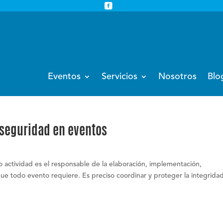


info@eventoempresa.com
+34 931933779
Eventos
Servicios
Nosotros
Blo
 seguridad en eventos
 o actividad es el responsable de la elaboración, implementación,
ue todo evento requiere. Es preciso coordinar y proteger la integrida