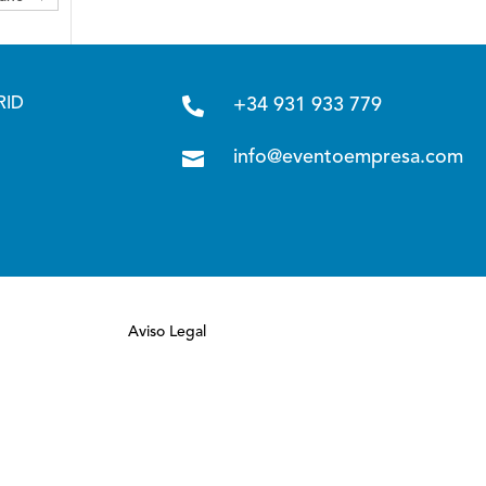

RID
+34 931 933 779

info@eventoempresa.com
Aviso Legal