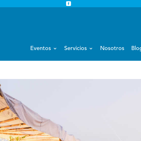


info@eventoempresa.com
+34 931933779
Eventos
Servicios
Nosotros
Blo