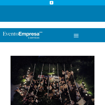



info@eventoempresa.com
+34 931933779