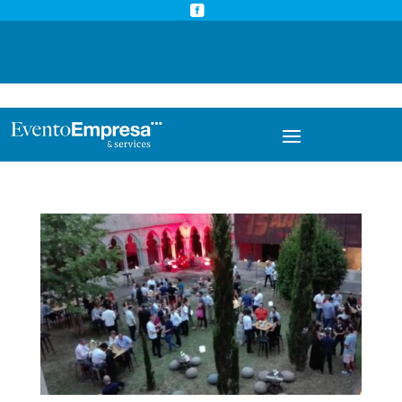



info@eventoempresa.com
+34 931933779