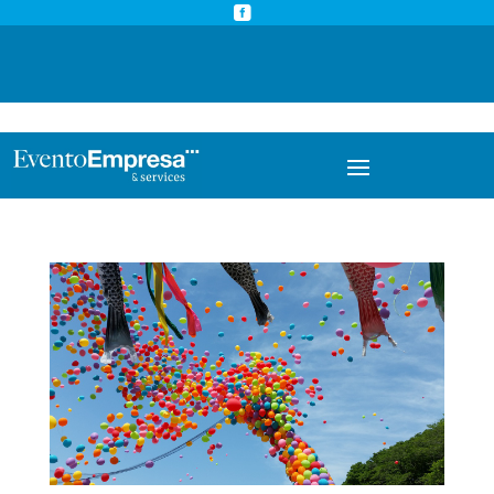



info@eventoempresa.com
+34 931933779