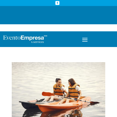



info@eventoempresa.com
+34 931933779