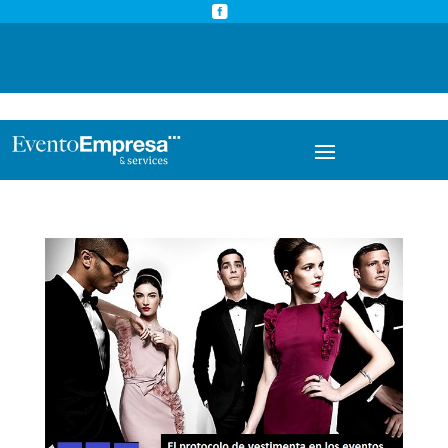



info@eventoempresa.com
+34 931933779