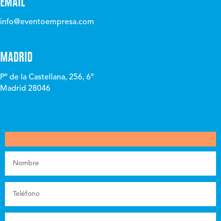
EMAIL
info@eventoempresa.com
MADRID
Pº de la Castellana, 256, 6º
Madrid 28046