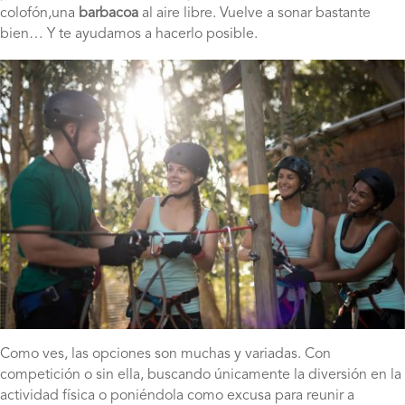
colofón,una
barbacoa
al aire libre. Vuelve a sonar bastante
bien… Y te ayudamos a hacerlo posible.
Como ves, las opciones son muchas y variadas. Con
competición o sin ella, buscando únicamente la diversión en la
actividad física o poniéndola como excusa para reunir a