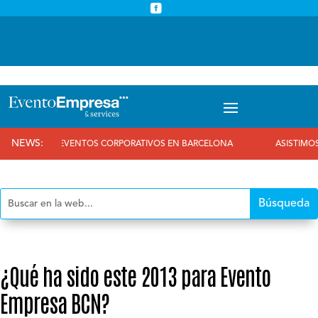



info@eventoempresa.com
+34 931933779
NEWS:
EVENTOS CORPORATIVOS EN BARCELONA
ASISTIMOS AL 25 AN
¿Qué ha sido este 2013 para Evento
Empresa BCN?