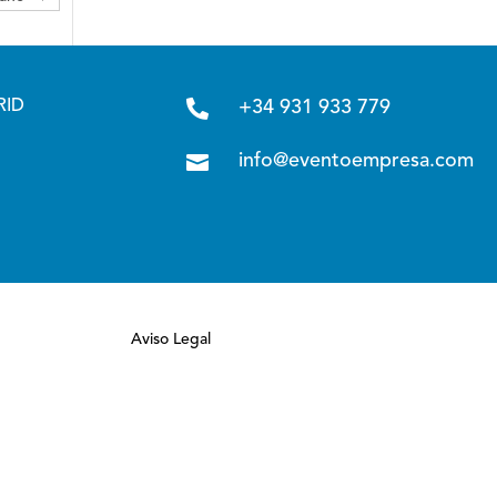

RID
+34 931 933 779

info@eventoempresa.com
Aviso Legal