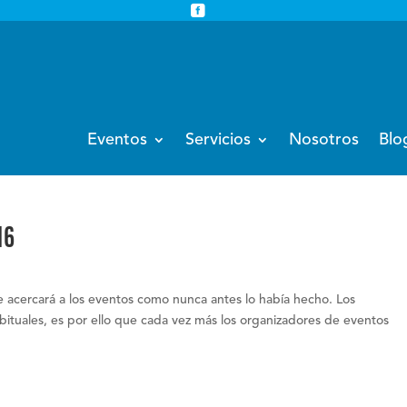


info@eventoempresa.com
+34 931933779
Eventos
Servicios
Nosotros
Blo
16
e acercará a los eventos como nunca antes lo había hecho. Los
bituales, es por ello que cada vez más los organizadores de eventos