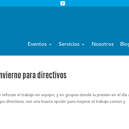


info@eventoempresa.com
+34 931933779
Eventos
Servicios
Nosotros
Blo
nvierno para directivos
reforzar el trabajo en equipo, y en grupos donde la presión en el día 
po directivos, son una buena opción para mejorar el trabajo común y