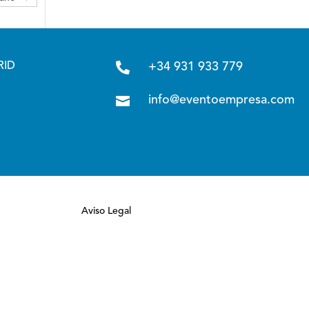

RID
+34 931 933 779

info@eventoempresa.com
Aviso Legal