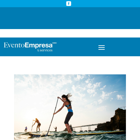



info@eventoempresa.com
+34 931933779