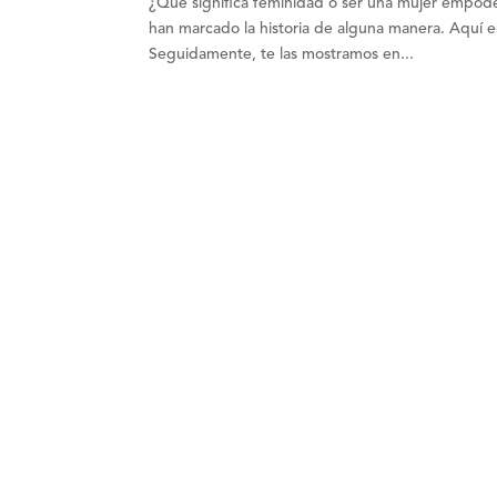
¿Qué significa feminidad o ser una mujer empode
han marcado la historia de alguna manera. Aquí en
Seguidamente, te las mostramos en...