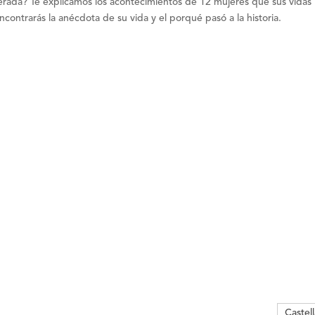
rada? Te explicamos los acontecimientos de 12 mujeres que sus vidas
contrarás la anécdota de su vida y el porqué pasó a la historia.
Castel