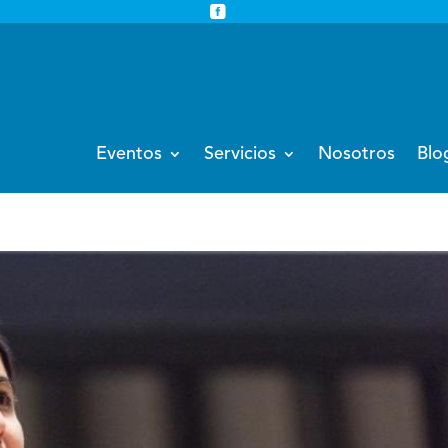


info@eventoempresa.com
+34 931933779
Eventos
Servicios
Nosotros
Blo