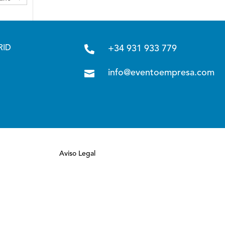

RID
+34 931 933 779

info@eventoempresa.com
Aviso Legal