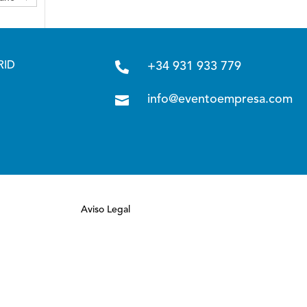

RID
+34 931 933 779

info@eventoempresa.com
Aviso Legal