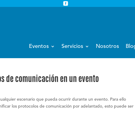


info@eventoempresa.com
+34 931933779
Eventos
Servicios
Nosotros
Blo
los de comunicación en un evento
ualquier escenario que pueda ocurrir durante un evento. Para ello
ificar los protocolos de comunicación por adelantado, esto puede ser