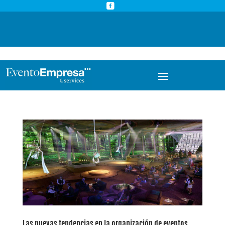



info@eventoempresa.com
+34 931933779
Las nuevas tendencias en la organización de eventos