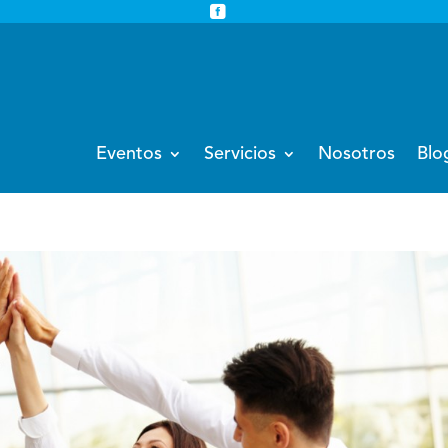


info@eventoempresa.com
+34 931933779
Eventos
Servicios
Nosotros
Blo