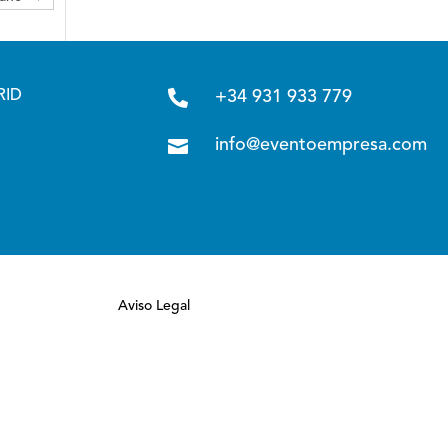

RID
+34 931 933 779

info@eventoempresa.com
Aviso Legal