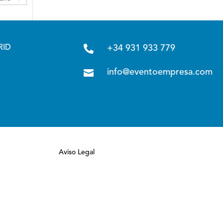

RID
+34 931 933 779

info@eventoempresa.com
Aviso Legal