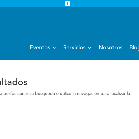


info@eventoempresa.com
+34 931933779
Eventos
Servicios
Nosotros
Blo
ultados
 perfeccionar su búsqueda o utilice la navegación para localizar la