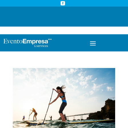



info@eventoempresa.com
+34 931933779