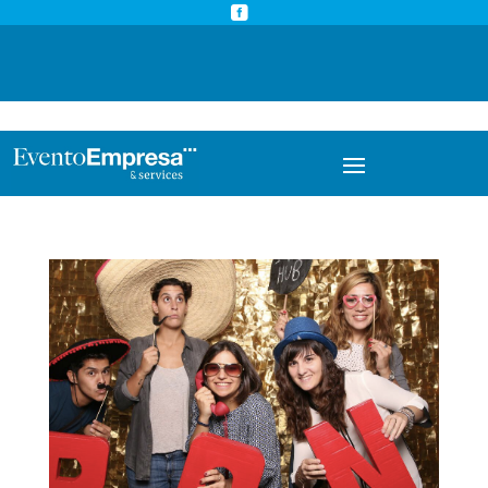



info@eventoempresa.com
+34 931933779