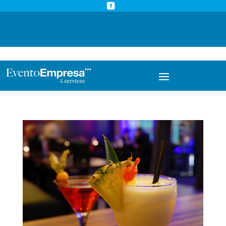



info@eventoempresa.com
+34 931933779