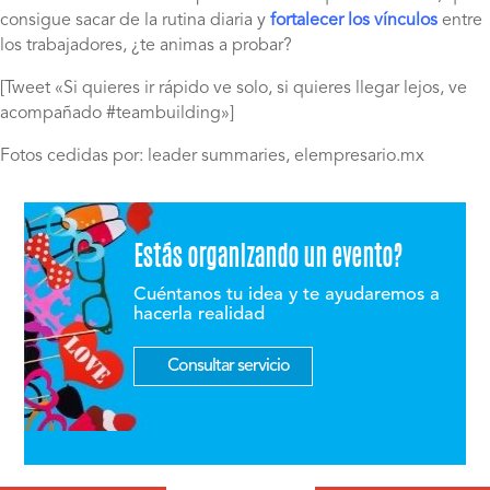
consigue sacar de la rutina diaria y
fortalecer los vínculos
entre
los trabajadores, ¿te animas a probar?
[Tweet «Si quieres ir rápido ve solo, si quieres llegar lejos, ve
acompañado #teambuilding»]
Fotos cedidas por: leader summaries, elempresario.mx
Estás organizando un evento?
Cuéntanos tu idea y te ayudaremos a
hacerla realidad
Consultar servicio