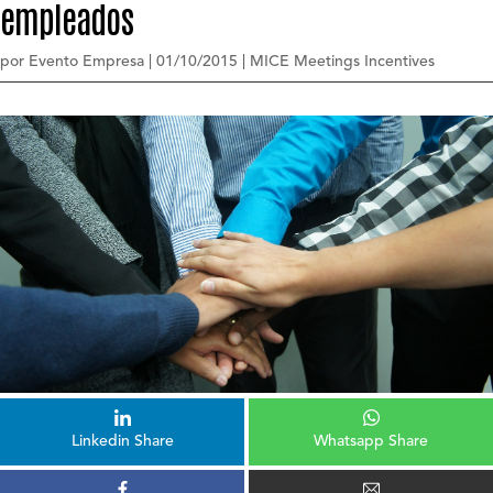
empleados
por
Evento Empresa
|
01/10/2015
|
MICE Meetings Incentives
Linkedin Share
Whatsapp Share