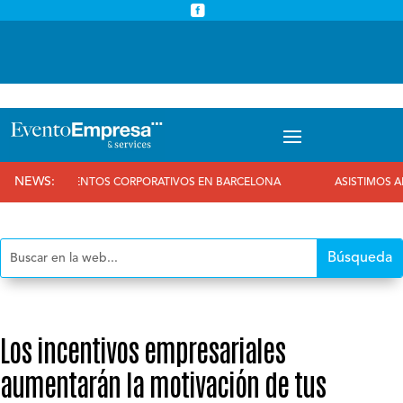



info@eventoempresa.com
+34 931933779
NEWS:
EVENTOS CORPORATIVOS EN BARCELONA
ASISTIMOS AL 25 ANI
Los incentivos empresariales
aumentarán la motivación de tus