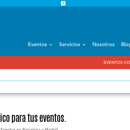


info@eventoempresa.com
+34 931933779
Eventos
Servicios
Nosotros
Blo
EVENTOS CORPORATIVOS EN BA
tico para tus eventos.
 Eventos en Barcelona y Madrid