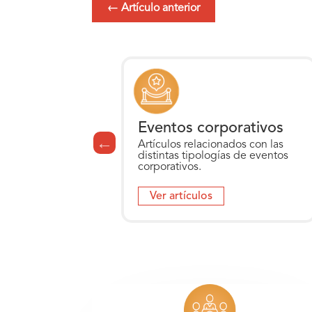
←
Artículo anterior
para Eventos
Eventos corporativos
cionados con las
Artículos relacionados con las
ogías de Servicios
distintas tipologías de eventos
corporativos.
s
Ver artículos