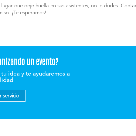
 lugar que deje huella en sus asistentes, no lo dudes. Cont
miso. ¡Te esperamos!
anizando un evento?
tu idea y te ayudaremos a
alidad
 servicio