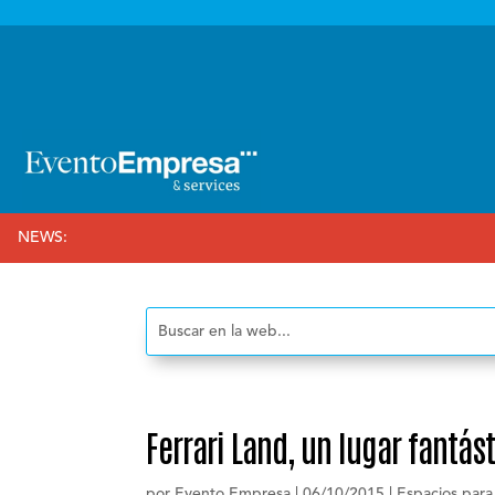

NEWS:
Ferrari Land, un lugar fantás
por
Evento Empresa
|
06/10/2015
|
Espacios para