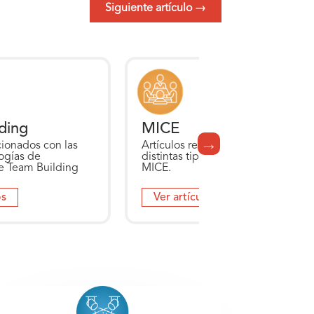
Siguiente artículo
→
ding
MICE
cionados con las
Artículos relacionados con las
logías de
distintas tipologías de eventos
e Team Building
MICE.
os
Ver artículos