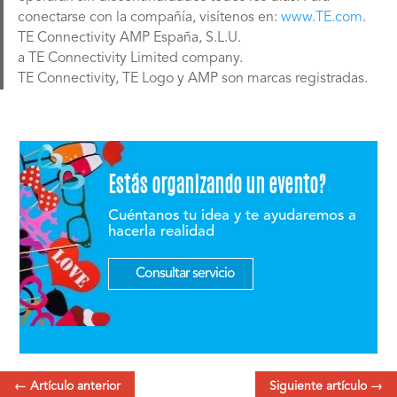
conectarse con la compañía, visítenos en:
www.TE.com
.
TE Connectivity AMP España, S.L.U.
a TE Connectivity Limited company.
TE Connectivity, TE Logo y AMP son marcas registradas.
Estás organizando un evento?
Cuéntanos tu idea y te ayudaremos a
hacerla realidad
Consultar servicio
←
Artículo anterior
Siguiente artículo
→