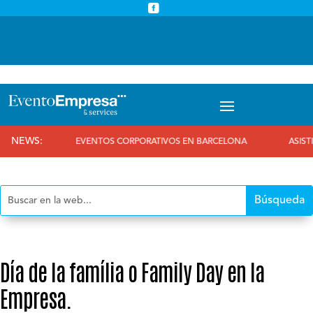



info@eventoempresa.com
+34 931933779
NEWS:
EVENTOS CORPORATIVOS EN BARCELONA
ASISTIMOS AL 
Día de la família o Family Day en la
Empresa.