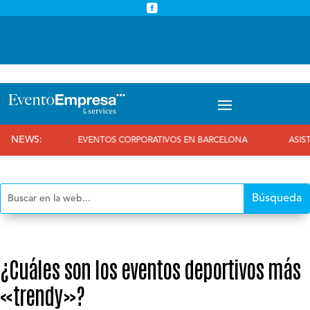



info@eventoempresa.com
+34 931933779
NEWS:
EVENTOS CORPORATIVOS EN BARCELONA
ASISTIMOS AL 25 ANIVE
¿Cuáles son los eventos deportivos más
«trendy»?