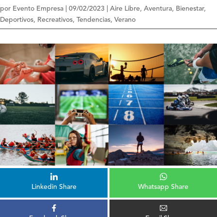
por
Evento Empresa
|
09/02/2023
|
Aire Libre
,
Aventura
,
Bienestar
,
Deportivos
,
Recreativos
,
Tendencias
,
Verano
Linkedin Share
Whatsapp Share