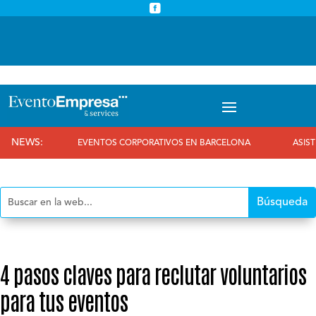



info@eventoempresa.com
+34 931933779
NEWS:
EVENTOS CORPORATIVOS EN BARCELONA
ASISTIMOS A
4 pasos claves para reclutar voluntarios
para tus eventos