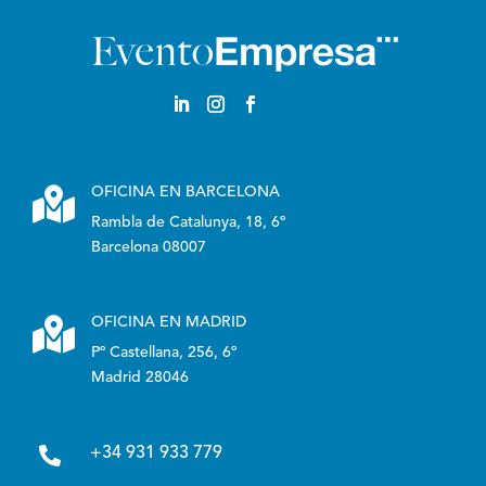

OFICINA EN BARCELONA
Rambla de Catalunya, 18, 6º
Barcelona 08007

OFICINA EN MADRID
Pº Castellana, 256, 6º
Madrid 28046

+34 931 933 779