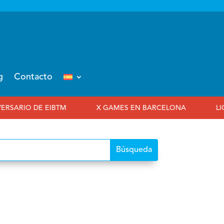
g
Contacto
TM
X GAMES EN BARCELONA
LIGA FÚTBOL 7 INT