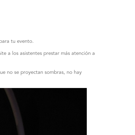
para tu evento.
te a los asistentes prestar más atención a
 que no se proyectan sombras, no hay