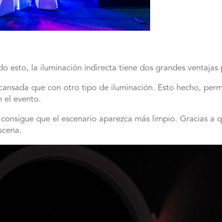
esto, la iluminación indirecta tiene dos grandes ventajas 
cansada que con otro tipo de iluminación. Esto hecho, permi
n el evento.
n consigue que el escenario aparezca más limpio. Gracias a
scena.