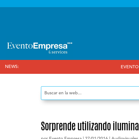

NEWS:
EVENTOS CORPORATIVOS
Sorprende utilizando ilumina
por
Evento Empresa
|
27/01/2016
|
Audiovisuales