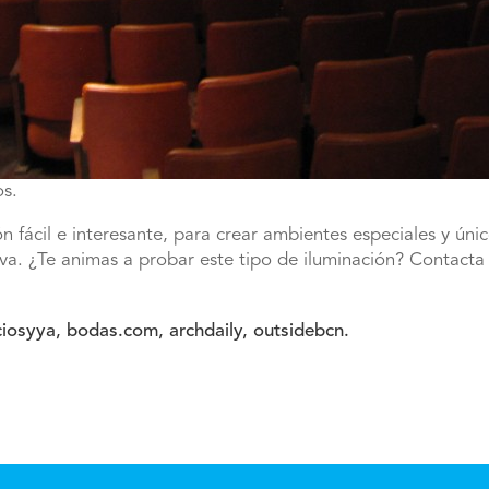
os.
ón fácil e interesante, para crear ambientes especiales y ún
va. ¿Te animas a probar este tipo de iluminación? Contact
iosyya, bodas.com, archdaily, outsidebcn.