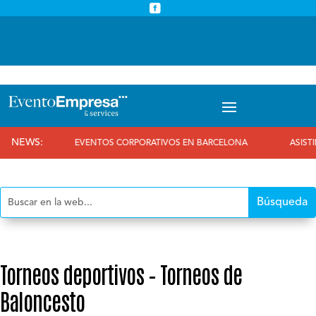



info@eventoempresa.com
+34 931933779
NEWS:
EVENTOS CORPORATIVOS EN BARCELONA
ASISTIMOS 
Torneos deportivos – Torneos de
Baloncesto