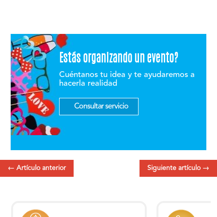
Estás organizando un evento?
Cuéntanos tu idea y te ayudaremos a
hacerla realidad
Consultar servicio
←
Artículo anterior
Siguiente artículo
→