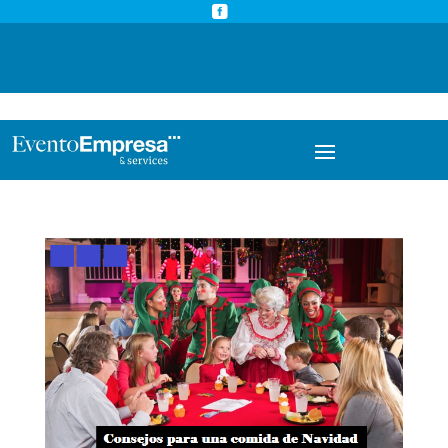



info@eventoempresa.com
+34 931933779