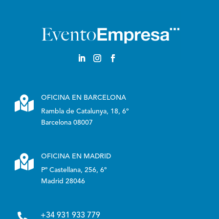

OFICINA EN BARCELONA
Rambla de Catalunya, 18, 6º
Barcelona 08007

OFICINA EN MADRID
Pº Castellana, 256, 6º
Madrid 28046

+34 931 933 779