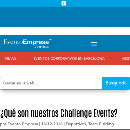



info@eventoempresa.com
+34 931933779
NEWS:
EVENTOS CORPORATIVOS EN BARCELONA
ASISTIMOS
¿Qué son nuestros Challenge Events?
por
Evento Empresa
|
18/12/2016
|
Deportivos
,
Team Building