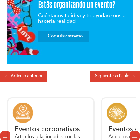
Estás organizando un evento?
Cuéntanos tu idea y te ayudaremos a
hacerla realidad
Consultar servicio
←
Artículo anterior
Siguiente artículo
→
Eventos corporativos
Eventos d
Artículos relacionados con las
Artículos rela