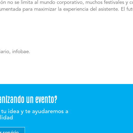
ión no se limita al mundo corporativo, muchos festivales y 
 aumentada para maximizar la experiencia del asistente. El 
ario, infobae.
anizando un evento?
tu idea y te ayudaremos a
alidad
 servicio