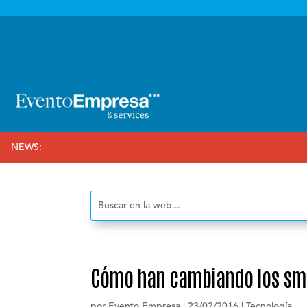

NEWS:
Cómo han cambiando los sma
por
Evento Empresa
|
23/02/2016
|
Tecnología