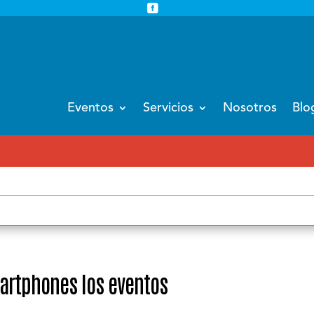


info@eventoempresa.com
+34 931933779
Eventos
Servicios
Nosotros
Blo
EVENTOS CORP
rtphones los eventos