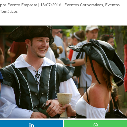
por
Evento Empresa
|
18/07/2016
|
Eventos Corporativos
,
Eventos
Temáticos