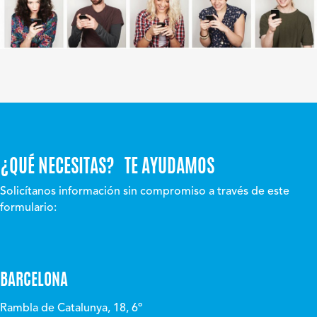
¿QUÉ NECESITAS? TE AYUDAMOS
Solicítanos información sin compromiso a través de este
formulario:
BARCELONA
Rambla de Catalunya, 18, 6º