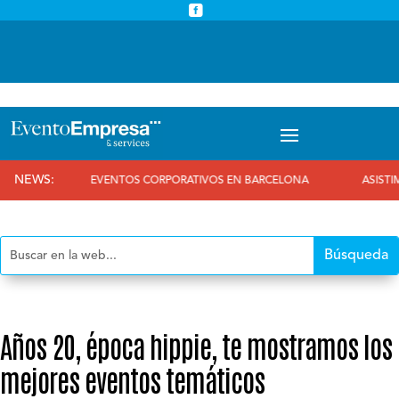



info@eventoempresa.com
+34 931933779
NEWS:
EVENTOS CORPORATIVOS EN BARCELONA
ASISTIMOS AL 25 
Años 20, época hippie, te mostramos los
mejores eventos temáticos