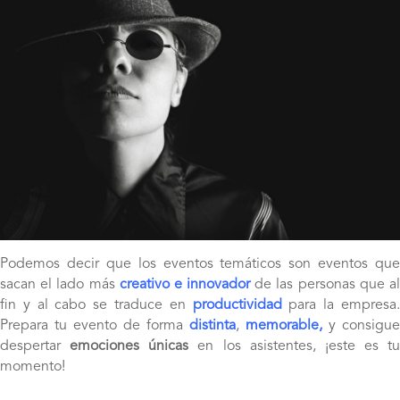
Podemos decir que los eventos temáticos son eventos que
sacan el lado más
creativo e innovador
de las personas que a
fin y al cabo se traduce en
productividad
para la empresa
Prepara tu evento de forma
distinta
,
memorable,
y consigue
despertar
emociones únicas
en los asistentes, ¡este es tu
momento!