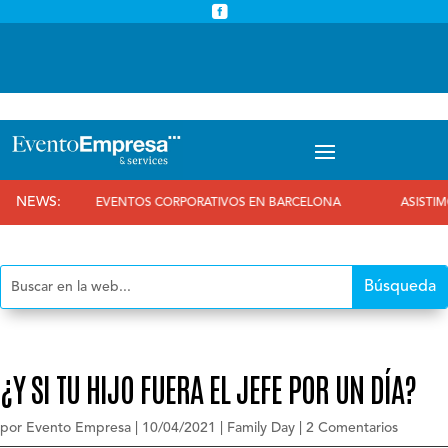



info@eventoempresa.com
+34 931933779
NEWS:
EVENTOS CORPORATIVOS EN BARCELONA
ASISTIMOS A
¿Y SI TU HIJO FUERA EL JEFE POR UN DÍA?
por
Evento Empresa
|
10/04/2021
|
Family Day
|
2 Comentarios