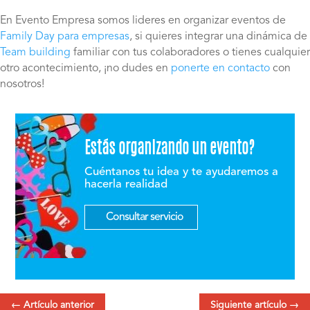
En Evento Empresa somos lideres en organizar eventos de
Family Day para empresas
, si quieres integrar una dinámica de
Team building
familiar con tus colaboradores o tienes cualquier
otro acontecimiento, ¡no dudes en
ponerte en contacto
con
nosotros!
Estás organizando un evento?
Cuéntanos tu idea y te ayudaremos a
hacerla realidad
Consultar servicio
←
Artículo anterior
Siguiente artículo
→