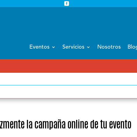


info@eventoempresa.com
+34 931933779
Eventos
Servicios
Nosotros
Blo
EVENTOS CORPOR
cazmente la campaña online de tu evento