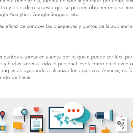
ienta beneficiosa, intenta no sólo segmentar por edad, sex
ro y tipos de respuesta que se pueden obtener en una encue
ogle Analytics, Google Suggest, etc.
eficaz de conocer las búsquedas y gustos de la audiencia y 
s puntos a tomar en cuenta por lo que a puede ser fácil pe
as y hazlas saber a todo el personal involucrado en el event
ing están ayudando a alcanzar los objetivos. A veces, es fác
tando de hacer.