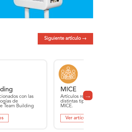
Siguiente artículo
→
ding
MICE
cionados con las
Artículos relacionados con las
logías de
distintas tipologías de eventos
e Team Building
MICE.
os
Ver artículos