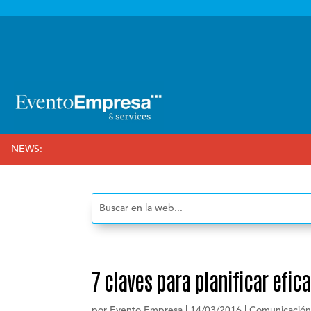

NEWS:
7 claves para planificar efi
por
Evento Empresa
|
14/03/2016
|
Comunicación