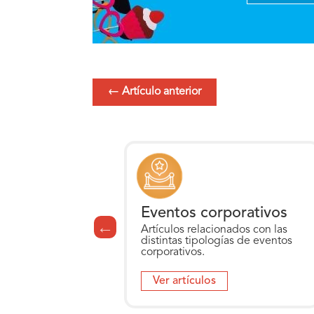
←
Artículo anterior
para Eventos
Eventos corporativos
cionados con las
Artículos relacionados con las
ogías de Servicios
distintas tipologías de eventos
corporativos.
s
Ver artículos