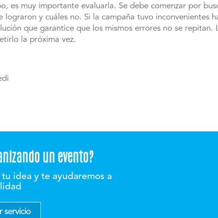
o, es muy importante evaluarla. Se debe comenzar por busc
se lograron y cuáles no. Si la campaña tuvo inconvenientes 
lución que garantice que los mismos errores no se repitan. 
tirlo la próxima vez.
edi
anizando un evento?
tu idea y te ayudaremos a
alidad
 servicio