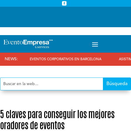



info@eventoempresa.com
+34 931933779
NEWS:
EVENTOS CORPORATIVOS EN BARCELONA
ASISTIMOS AL
5 claves para conseguir los mejores
oradores de eventos