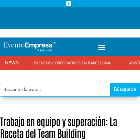



info@eventoempresa.com
+34 931933779
NEWS:
EVENTOS CORPORATIVOS EN BARCELONA
ASISTIMOS AL 
Trabajo en equipo y superación: La
Receta del Team Building