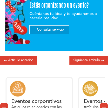
Estás organizando un evento?
Cuéntanos tu idea y te ayudaremos a
hacerla realidad
Consultar servicio
←
Artículo anterior
Siguiente artículo
→
Eventos corporativos
Eventos d
Artículos relacionados con las
Artículos rela