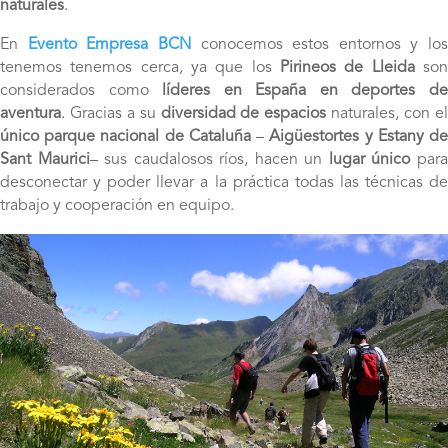
naturales
.
En
Evento Empresa BCN
conocemos estos entornos y los
tenemos tenemos cerca, ya que los
Pirineos de Lleida
so
considerados como
líderes en España en deportes d
aventura
. Gracias a su
diversidad de espacios
naturales, con e
único parque nacional de Cataluña
–
Aigüestortes y Estany d
Sant Maurici
– sus caudalosos ríos, hacen un
lugar único
par
desconectar y poder llevar a la práctica todas las técnicas de
trabajo y cooperación en equipo.