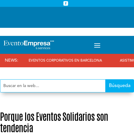



info@eventoempresa.com
+34 931933779
NEWS:
EVENTOS CORPORATIVOS EN BARCELONA
ASISTIMOS AL 
Porque los Eventos Solidarios son
tendencia