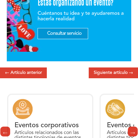
Estás organizando un evento?
Cuéntanos tu idea y te ayudaremos a
hacerla realidad
Consultar servicio
←
Artículo anterior
Siguiente artículo
→
Eventos corporativos
Eventos d
Artículos relacionados con las
Artículos rela
distintas tipologías de eventos
distintas tipo