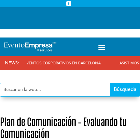



info@eventoempresa.com
+34 931933779
NEWS:
EVENTOS CORPORATIVOS EN BARCELONA
ASISTIMOS AL 25 AN
Plan de Comunicación – Evaluando tu
Comunicación