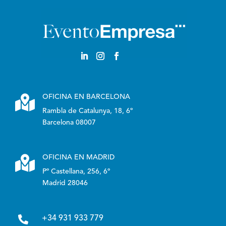

OFICINA EN BARCELONA
Rambla de Catalunya, 18, 6º
Barcelona 08007

OFICINA EN MADRID
Pº Castellana, 256, 6º
Madrid 28046

+34 931 933 779