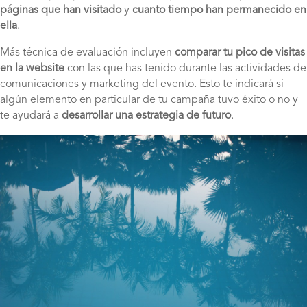
páginas que han visitado
y
cuanto tiempo han permanecido en
ella
.
Más técnica de evaluación incluyen
comparar tu pico de visitas
en la website
con las que has tenido durante las actividades de
comunicaciones y marketing del evento. Esto te indicará si
algún elemento en particular de tu campaña tuvo éxito o no y
te ayudará a
desarrollar una estrategia de futuro
.