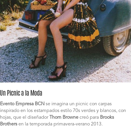
Un Picnic a la Moda
Evento Empresa BCN
se imagina un picnic con carpas
inspirado en los estampados estilo 70s verdes y blancos, con
hojas, que el diseñador
Thom Browne
creó para
Brooks
Brothers
en la temporada primavera-verano 2013.