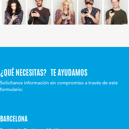
¿QUÉ NECESITAS? TE AYUDAMOS
Solicítanos información sin compromiso a través de este
formulario:
BARCELONA