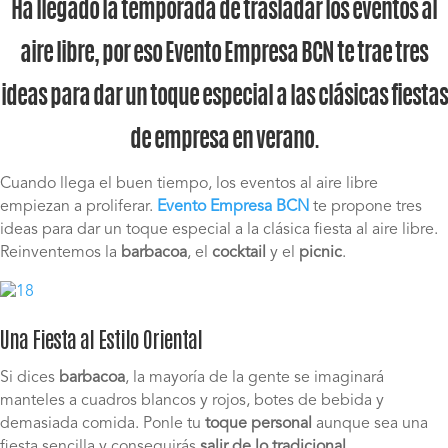
Ha llegado la temporada de trasladar los eventos al
aire libre, por eso
Evento Empresa BCN
te trae tres
ideas para dar un toque especial a las clásicas fiestas
de empresa en verano.
Cuando llega el buen tiempo, los eventos al aire libre
empiezan a proliferar.
Evento Empresa BCN
te propone tres
ideas para dar un toque especial a la clásica fiesta al aire libre.
Reinventemos la
barbacoa
, el
cocktail
y el
picnic
.
Una Fiesta al Estilo Oriental
Si dices
barbacoa
, la mayoría de la gente se imaginará
manteles a cuadros blancos y rojos, botes de bebida y
demasiada comida. Ponle tu
toque personal
aunque sea una
fiesta sencilla y conseguirás
salir de lo tradicional
.