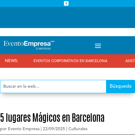



info@eventoempresa.com
+34 931933779
NEWS:
EVENTOS CORPORATIVOS EN BARCELONA
ASISTIMOS A
5 lugares Mágicos en Barcelona
por
Evento Empresa
|
22/09/2025
|
Culturales