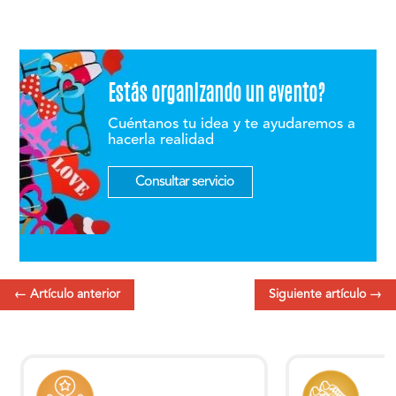
Estás organizando un evento?
Cuéntanos tu idea y te ayudaremos a
hacerla realidad
Consultar servicio
←
Artículo anterior
Siguiente artículo
→