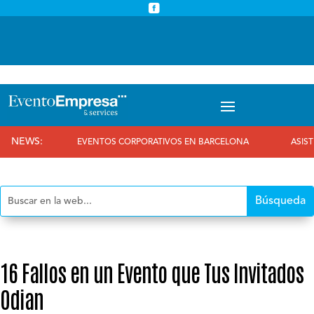



info@eventoempresa.com
+34 931933779
NEWS:
EVENTOS CORPORATIVOS EN BARCELONA
ASISTIMOS AL 25
16 Fallos en un Evento que Tus Invitados
Odian