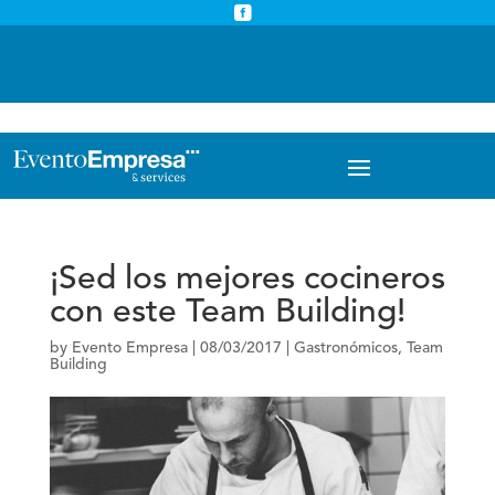



info@eventoempresa.com
+34 931933779
¡Sed los mejores cocineros
con este Team Building!
by
Evento Empresa
|
08/03/2017
|
Gastronómicos
,
Team
Building