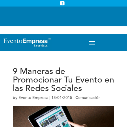



info@eventoempresa.com
+34 931933779
9 Maneras de
Promocionar Tu Evento en
las Redes Sociales
by
Evento Empresa
|
15/01/2015
|
Comunicación